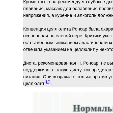
Кроме того, она рекомендует глубокое д
плавания, массаж для ослабления прояв
напряжения, а курение и алкоголь долж
Концепция целлюлита Ронсар была охарак
основанная на слепой вере. Критики указ
естественным снижением эластичности ко
отвечала указанием на целлюлит у неко
Диета, рекомендованная Н. Ронсар, не вы
поддерживают такую диету, как представ
питания. Они возражают только против ут
[13]
целлюлит
.