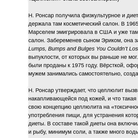
Н. Ронсар получила физкультурное и дие
держала там косметический салон. В 196
Марселем эмигрировала в США и уже там
салон. Забеременев сыном Эриком, она з
Lumps, Bumps and Bulges You Couldn’t Los
выпуклости, от которых вы раньше не мог
были проданы к 1975 году. Вёрсткой, офо
мужем занимались самостоятельно, созд
Н. Ронсар утверждает, что целлюлит вызв
накапливающейся под кожей, и что такая
свою концепцию целлюлита на «токсично
употребления пищи, для устранения кото
диеты. В составе такой диеты она включи
и рыбу, минимум соли, а также много во