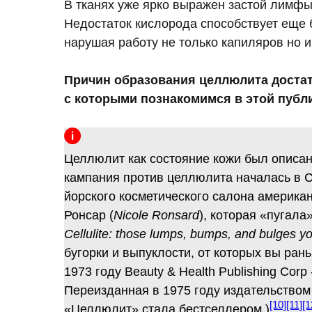
В тканях уже ярко выражен застой лимфы,
Недостаток кислорода способствует еще
нарушая работу не только капиляров но и
Причин образования целлюлита достат
с которыми познакомимся в этой публ
Целлюлит как состояние кожи был описан
кампания против целлюлита началась в С
йорского косметического салона америка
Ронсар (
Nicole Ronsard
), которая «пугала
Cellulite: those lumps, bumps, and bulges yo
бугорки и выпуклости, от которых вы ран
1973 году Beauty & Health Publishing Cor
Переизданная в 1975 году издательством B
[10]
[11]
[1
«Целлюлит» стала бестселлером.)