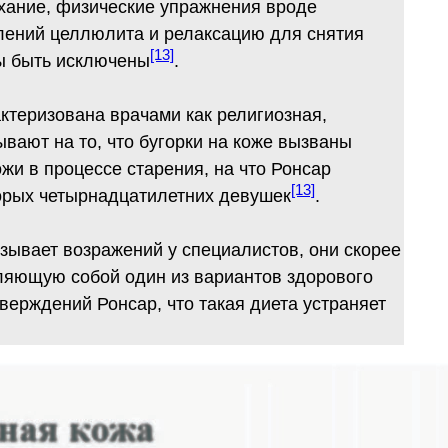
ыхание, физические упражнения вроде
лений целлюлита и релаксацию для снятия
[13]
ны быть исключены
.
теризована врачами как религиозная,
ывают на то, что бугорки на коже вызваны
жи в процессе старения, на что Ронсар
[13]
торых четырнадцатилетних девушек
.
зывает возражений у специалистов, они скорее
ляющую собой один из вариантов здорового
верждений Ронсар, что такая диета устраняет