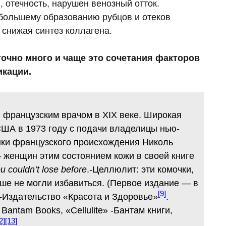
 отечность, нарушен венозный отток.
 большему образованию рубцов и отеков
 снижая синтез коллагена.
очно много и чаще это сочетания факторов
икации.
 французским врачом в XIX веке. Широкая
ША в 1973 году с подачи владелицы нью-
нки французского происхождения Николь
» женщин этим состоянием кожи в своей книге
u couldn’t lose before
.-Целлюлит: эти комочки,
ьше не могли избавиться. (Первое издание — в
[9]
p -Издательство «Красота и Здоровье»
.
antam Books, «Cellulite» -Бантам книги,
2]
[13]