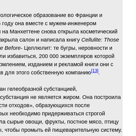
тологическое образование во Франции и
5 году она вместе с мужем-инженером
 на Манхеттене снова открыла косметический
акрыла салон и написала книгу
Cellulite: Those
e Before-
Целлюлит: те бугры, неровности и
ли избавиться, 200 000 экземпляров которой
рмлением, изданием и рекламой книги они с
[13]
ав для этого собственную компанию
.
ан гелеобразной субстанцией,
 субстанция не является жиром. Она построила
сти отходов», образующихся после
рых необходимо придерживаться строгой
ла сырые овощи, фрукты, постное мясо, птицу
ды, чтобы промыть ей пищеварительную систему.