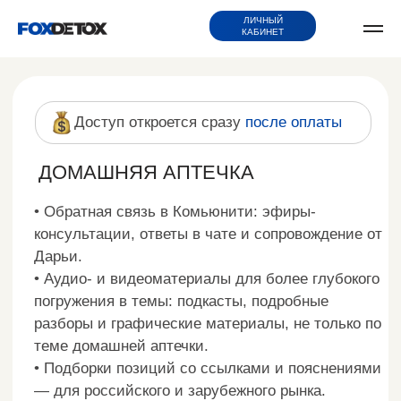
ЛИЧНЫЙ
КАБИНЕТ
Доступ откроется сразу
после оплаты
ДОМАШНЯЯ АПТЕЧКА
• Обратная связь в Комьюнити: эфиры-
консультации, ответы в чате и сопровождение от
Дарьи.
• Аудио- и видеоматериалы для более глубокого
погружения в темы: подкасты, подробные
разборы и графические материалы, не только по
теме домашней аптечки.
• Подборки позиций со ссылками и пояснениями
— для российского и зарубежного рынка.
• Комплексные рекомендации по тактике
самопомощи в разных ситуациях.
В проекте разобраны темы:
• Подробный обзор позиций для домашней
аптечки на разные случаи жизни — все подборки
дополнены ссылками и возможностью получить